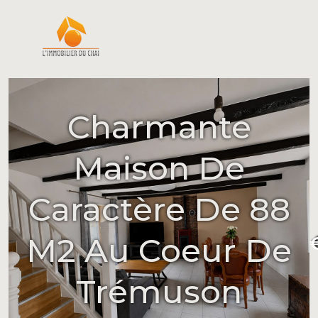
Charmante
Maison De
Caractère De 88
M2 Au Coeur De
Trémuson