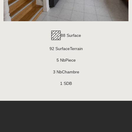
88 Surface
92 SurfaceTerrain
5 NbPiece
3 NbChambre
1 SDB