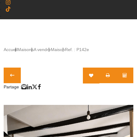
Accueil
Maisons
A vendre
Maison
Ref. : P142e
Partage :