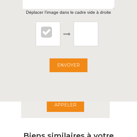
Déplacer l'image dans le cadre vide à droite
L'IMMOBILIER DU CHAI
1 RUE DE PARIS
ENVOYER
22000 ST BRIEUC
02.96.68.20.68
APPELER
Biens similaires à votre