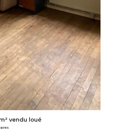
 m² vendu loué
aires