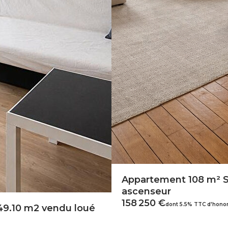
Appartement 108 m² S
ascenseur
158 250 €
dont 5.5% TTC d'honor
49.10 m2 vendu loué
22000 SAINT BRIEUC