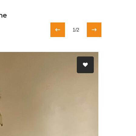
he
1/2