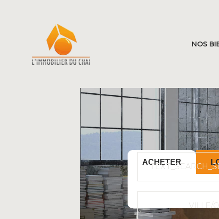
NOS BI
ACHETER
L
TEXT_SEARCH_S
VILLE/