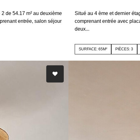
B44e
22000 SAINT BRIEUC
e 2 de 54.17 m² au deuxième
Situé au 4 ème et dernier ét
renant entrée, salon séjour
comprenant entrée avec placa
deux...
SURFACE: 65M²
PIÈCES: 3