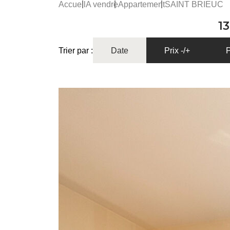
Accueil
A vendre
Appartement
SAINT BRIEUC
1
Trier par :
Date
Prix -/+
P