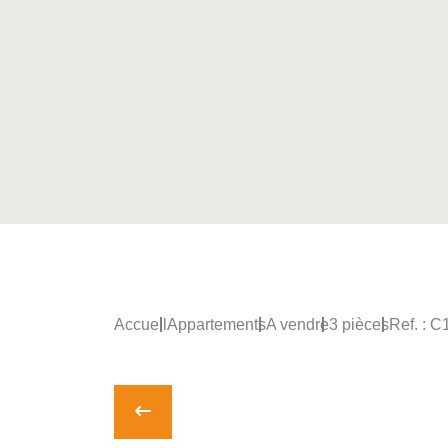
Accueil
Appartements
A vendre
3 pièces
Ref. : C