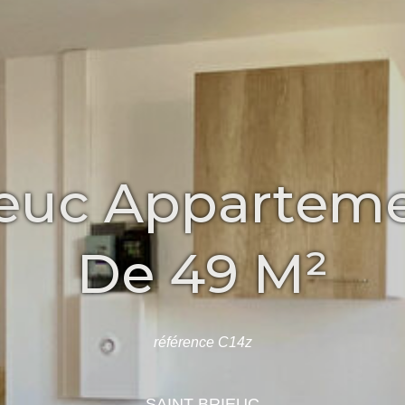
ieuc Apparteme
De 49 M²
référence C14z
SAINT BRIEUC