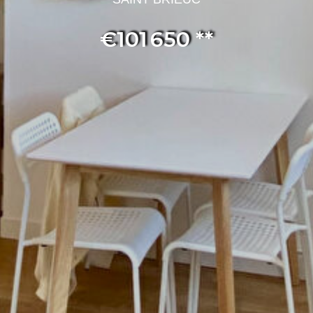
€101 650
**