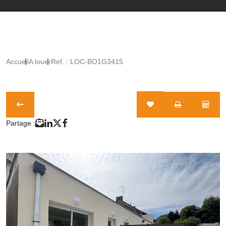
Accueil
A louer
Ref. : LOC-BO1G3415
Partage :