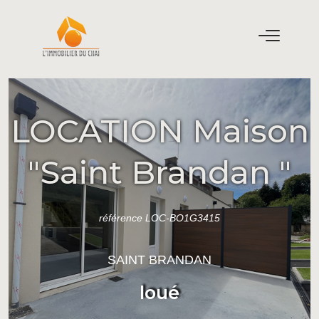
LOCATION Maison
"Saint Brandan "
référence LOC-BO1G3415
SAINT BRANDAN
loué