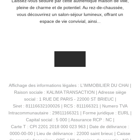
Laissez-vous séduire par cette authentique maison de ville,
pleine de charme et de potentiel. Au rez-de-chaussée,
vous découvrirez un salon-séjour lumineux, offrant un
espace de vie convivial, ainsi...
Affichage des informations légales : L'IMMOBILIER DU CHAI |
Raison sociale : KALIMA TRANSACTION | Adresse siège
social : 1 RUE DE PARIS - 22000 ST BRIEUC |
Siret : 81116632100026 | RCS : 811166321 | Numero TVA
Intracommunautaire : 29811166321 | Forme juridique : EURL |
Capital social : 5 000 | Assurance RCP : NC |
Carte T : CPI 2201 2018 000 023 963 | Date de délivrance :
0000-00-00 | Lieu de délivrance : 22000 saint brieuc | Caisse