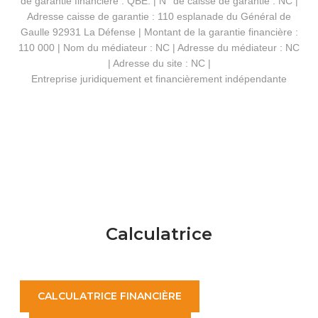
de garantie financière : QBE. | N° de caisse de garantie : NC |
Adresse caisse de garantie : 110 esplanade du Général de
Gaulle 92931 La Défense | Montant de la garantie financière :
110 000 | Nom du médiateur : NC | Adresse du médiateur : NC
| Adresse du site : NC |
Entreprise juridiquement et financièrement indépendante
Calculatrice
CALCULATRICE FINANCIÈRE