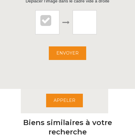
Déplacer l'image dans le cadre vide à droite
L'IMMOBILIER DU CHAI
1 RUE DE PARIS
ENVOYER
22000 ST BRIEUC
02.96.68.20.68
APPELER
Biens similaires à votre
recherche