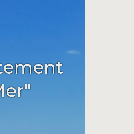
rtement
Mer"