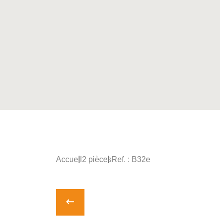
Accueil
2 pièces
Ref. : B32e