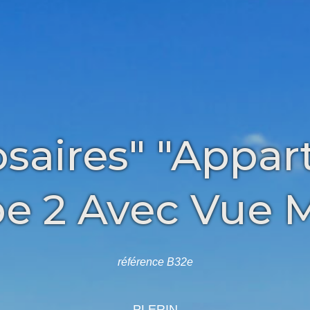
osaires" "Appa
e 2 Avec Vue 
référence B32e
PLERIN