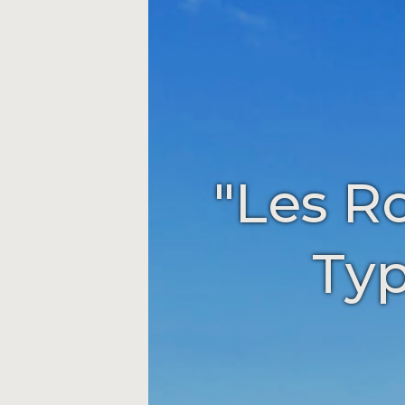
"Les R
Typ