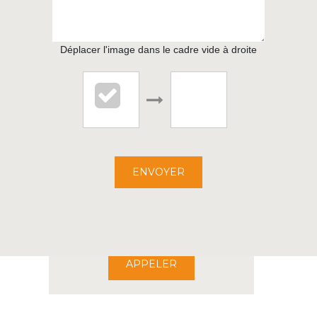
Déplacer l'image dans le cadre vide à droite
L'IMMOBILIER DU CHAI
1 RUE DE PARIS
ENVOYER
22000 ST BRIEUC
02.96.68.20.68
APPELER