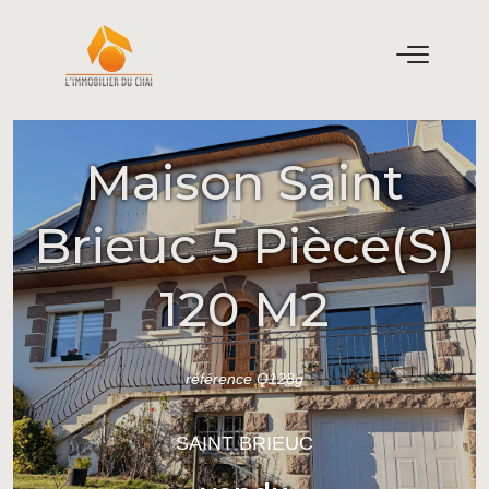
Maison Saint
Brieuc 5 Pièce(s)
120 M2
référence Q128g
SAINT BRIEUC