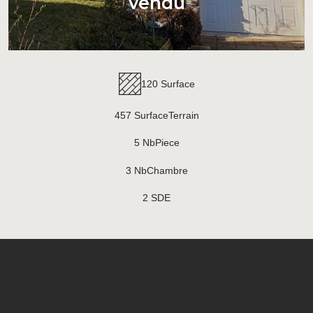
vendu
120 Surface
457 SurfaceTerrain
5 NbPiece
3 NbChambre
2 SDE