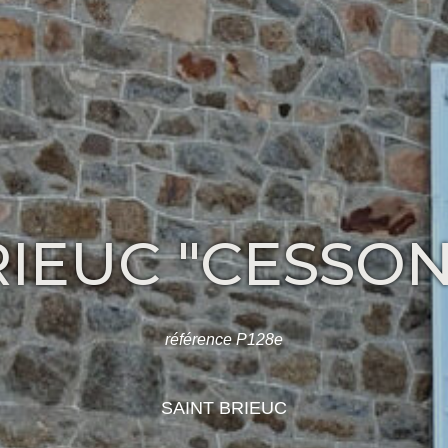
RIEUC "CESSO
référence P128e
SAINT BRIEUC