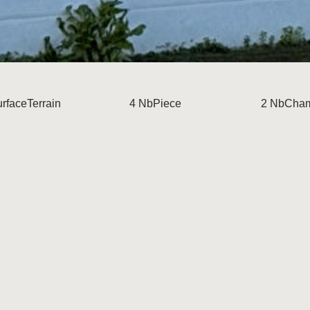
rfaceTerrain
4 NbPiece
2 NbCha