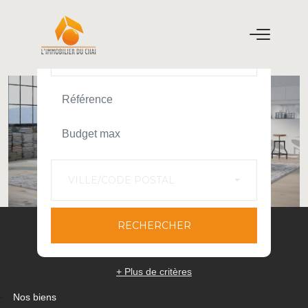
ACHETER
LOUER
TEXT_SEARCH_SELECTIONNEZ
VILLE/CODE POSTAL
RECHERCHER
+ Plus de critères
Nos biens